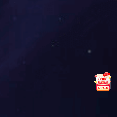
14座封闭游览车CAR-YL14BZ01-FB
11座游览车CAR-YL11BZ01