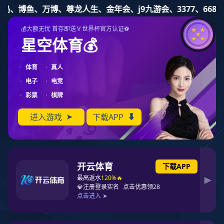
豪门国际
豪门国际
关于豪门国际
电动观光车
电动巡逻
--豪门国际官网-追求健康,你我一